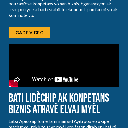
pou ranfòse konpetans yo nan biznis, òganizasyon ak
rezo pou yo ka bati estabilite ekonomik pou fanmi yo ak
kominote yo.
GADE VIDEO
Bati Lidèchip ak Konpetans
Biznis Atravè Elvaj Myèl
Laba Apico ap fòme fanm nan sid Ayiti pou yo okipe
mach myèl, rekòlte siwo myèl yon fason dirab epi bati ti