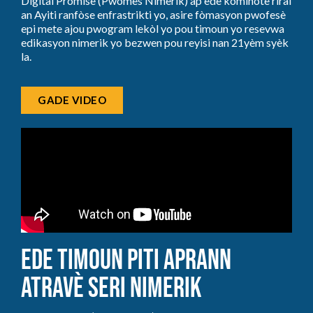
Digital Promise (Pwomès Nimerik) ap ede kominote riral
an Ayiti ranfòse enfrastrikti yo, asire fòmasyon pwofesè
epi mete ajou pwogram lekòl yo pou timoun yo resevwa
edikasyon nimerik yo bezwen pou reyisi nan 21yèm syèk
la.
GADE VIDEO
Ede Timoun Piti Aprann
Atravè Seri Nimerik