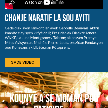
Chanje naratif la sou Ayiti
Gade diskisyon rankont lan avèk Garcelle Beauvais, aktris,
imanitè e ayisyèn ki fyè de li; Prezidan ak Direktè Jeneral
WKKF, La June Montgomery Tabron; ak ansyen Premye
Minis Ayisyen an, Michèle Pierre-Louis, prezidan Fondasyon
pou Konesans ak Libète, nan Pòtoprens.
GADE VIDEO
Kounye a se moman pou