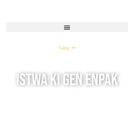
Lang
Istwa ki gen Enpak
Toupatou an n Ayiti, kominote yo ap kreye gwo chanjman —
yon sèl sal klas, klinik.
ak yon lide alafwa. Istwa sa yo mete aksan sou moun yo ak
patenarya ki dèyè transfòmasyon sa a, epi montre sa ki
posib lè lidèchip Ayisyen an jwenn sipò epi anplifikasyon.
Soti nan edikasyon rive nan sante, sistèm alimantè rive nan