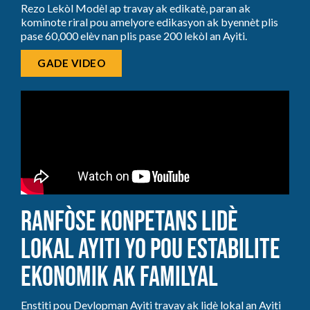
Rezo Lekòl Modèl ap travay ak edikatè, paran ak
kominote riral pou amelyore edikasyon ak byennèt plis
pase 60,000 elèv nan plis pase 200 lekòl an Ayiti.
GADE VIDEO
Ranfòse Konpetans Lidè
Lokal Ayiti yo pou Estabilite
Ekonomik ak Familyal
Enstiti pou Devlopman Ayiti travay ak lidè lokal an Ayiti