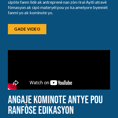
sipòte fanm lidè ak antreprenè nan zòn riral Ayiti atravè
fòmasyon ak sipò materyèl pou yo ka amelyore byennèt
fanmi yo ak kominote yo.
GADE VIDEO
Angaje Kominote Antye pou
Ranfòse Edikasyon