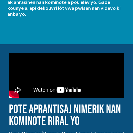
ak anrasinen nan kominote a pou elèv yo. Gade
kounye a, epi dekouvri lòt vwa pwisan nan videyo ki
anba yo.
Pote Aprantisaj Nimerik nan
Kominote Riral yo